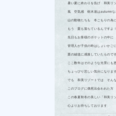
暑い夏に終わりを告げ 和美リ
風 空気感 樹木達はautumn
山の動物たちも 冬ごもりの為
もう 栗も落ちているんですよ
先日もお客様のポケットの中に
管理人が子供の時はしょいかご
栗の絨毯に感激していたもので
ここ数年はそのような光景にも
ちょっぴり悲しい気分になりま
でも 和美リゾートでは そん
このブログに偶然出会われた方
この春夏秋冬の美しい「和美リ
心よりお待ちしております