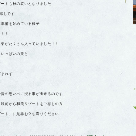
ゾートも秋の装いとなりました
な感じです
に準備を始めている様子
！！！
 栗がたくさん入っていました！！
にいっぱいの栗と
す
恵まれず
す
«
な昔の思い出に浸る事が出来るのです
 以前から和美リゾートをご存じの方
ゾート」に是非お立ち寄りください