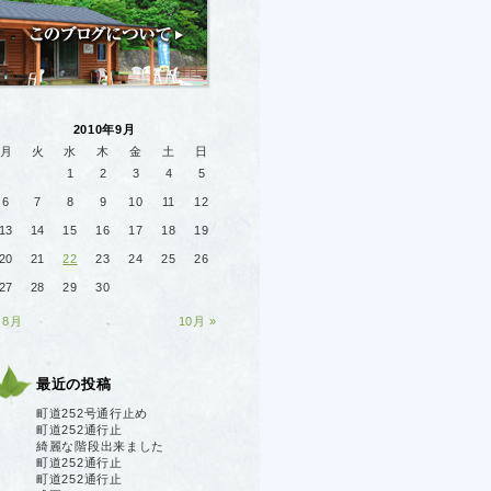
2010年9月
月
火
水
木
金
土
日
1
2
3
4
5
6
7
8
9
10
11
12
13
14
15
16
17
18
19
20
21
22
23
24
25
26
27
28
29
30
 8月
10月 »
最近の投稿
町道252号通行止め
町道252通行止
綺麗な階段出来ました
町道252通行止
町道252通行止