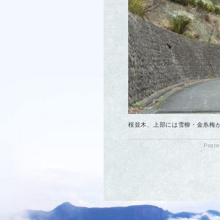
桜並木、上部には雪柳・金糸梅
Poste