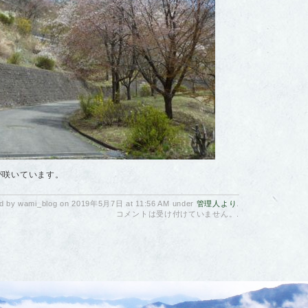
が咲いています。
d by wami_blog on 2019年5月7日 at 11:56 AM under
管理人より
.
コメントは受け付けていません。
.