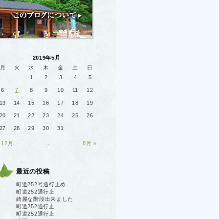
2019年5月
月
火
水
木
金
土
日
1
2
3
4
5
6
7
8
9
10
11
12
13
14
15
16
17
18
19
20
21
22
23
24
25
26
27
28
29
30
31
 12月
8月 »
最近の投稿
町道252号通行止め
町道252通行止
綺麗な階段出来ました
町道252通行止
町道252通行止