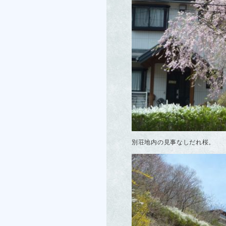
別荘地内の見事なしだれ桜。