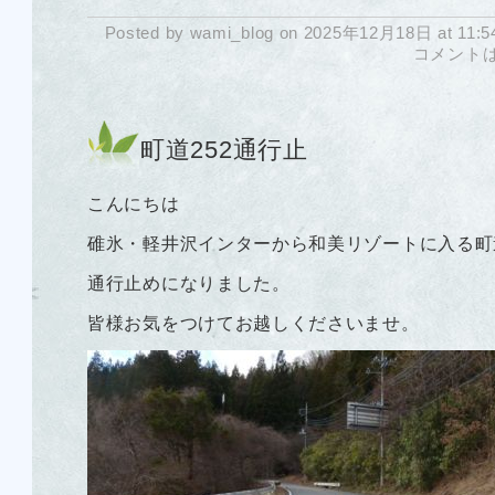
Posted by wami_blog on 2025年12月18日 at 11:5
コメント
町道252通行止
こんにちは
碓氷・軽井沢インターから和美リゾートに入る町
通行止めになりました。
皆様お気をつけてお越しくださいませ。