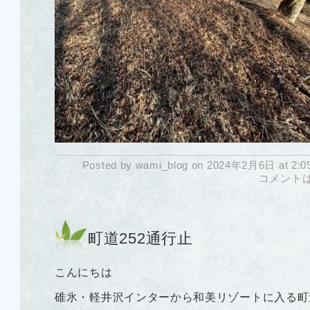
Posted by wami_blog on 2024年2月6日 at 2:0
コメント
町道252通行止
こんにちは
碓氷・軽井沢インターから和美リゾートに入る町