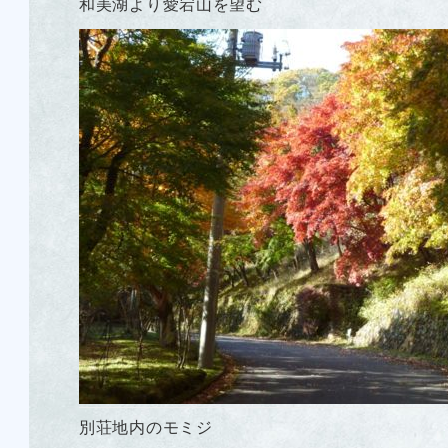
和美湖より愛宕山を望む
別荘地内のモミジ