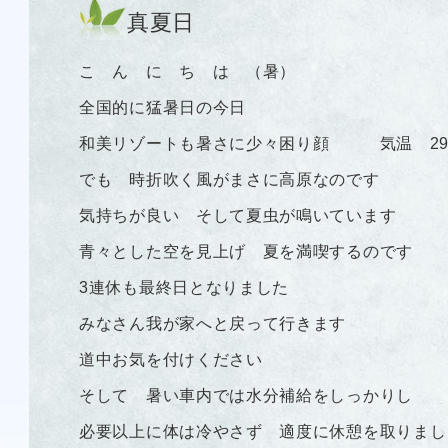
真夏日
こ ん に ち は （暑）
全国的に猛暑日の今日
和美リゾートも暑さに少々困り顔 気温 29
でも 時折吹く風がまさに高原なのです
気持ちが良い そして夏虫が鳴いています
青々とした空を見上げ 夏を満喫するのです
3連休も最終日となりました
みなさん我が家へと戻って行きます
道中お気を付けください
そして 暑い車内では水分補給をしっかりし
必要以上に体は冷やさず 適度に休憩を取りまし