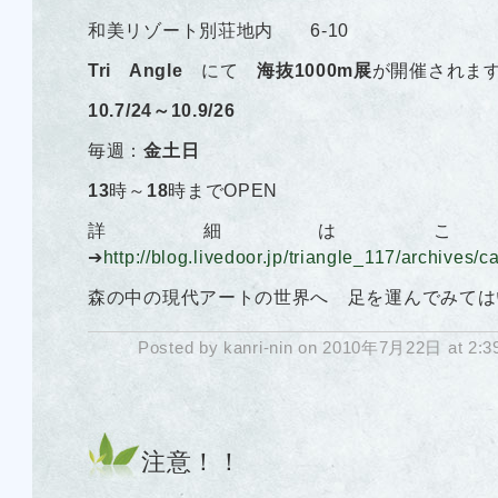
和美リゾート別荘地内 6-10
Tri Angle
にて
海抜1000m展
が開催されま
10.7/24～10.9/26
毎週：
金土日
13
時～
18
時までOPEN
詳細はこ
➔
http://blog.livedoor.jp/triangle_117/archives/
森の中の現代アートの世界へ 足を運んでみては
Posted by kanri-nin on 2010年7月22日 at 2:
注意！！